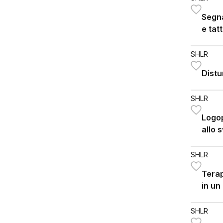
Segn
e tat
tratt
lingu
SHLR
Distu
SHLR
Logop
allo 
SHLR
Terap
in un
SHLR