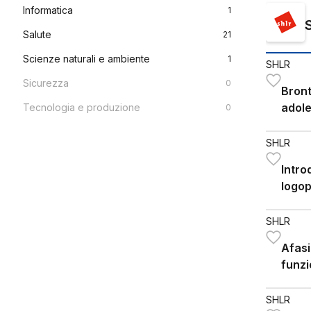
Informatica
1
Salute
21
Scienze naturali e ambiente
1
SHLR
Sicurezza
0
Bront
adole
Tecnologia e produzione
0
distu
legg
SHLR
Intro
logop
SHLR
Afasi
funzi
SHLR