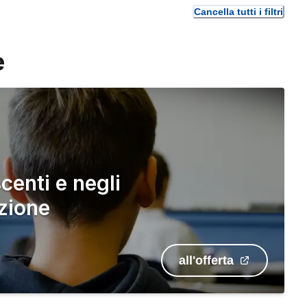
Cancella tutti i filtri
e
centi e negli
azione
all'offerta