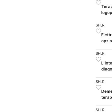
Terap
logop
con u
SHLR
Elett
opzio
SHLR
L'inte
diagn
SHLR
Demen
terap
comun
deglu
SHLR