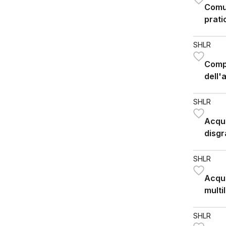
Comun
prati
SHLR
Comp
dell'
SHLR
Acqui
disg
della
SHLR
Acqui
multi
SHLR