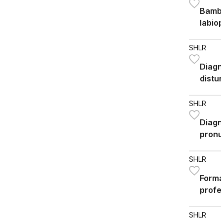
Bambi
labio
insuf
una v
SHLR
del t
Diagn
distu
nell'
SHLR
Diagn
pronu
SHLR
Forma
profe
dell'
SHLR