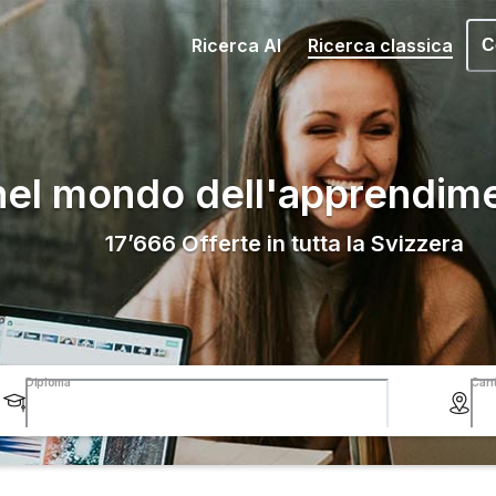
Ricerca AI
Ricerca classica
C
nel mondo dell'apprendim
17’666
Offerte in tutta la Svizzera
Diploma
Can