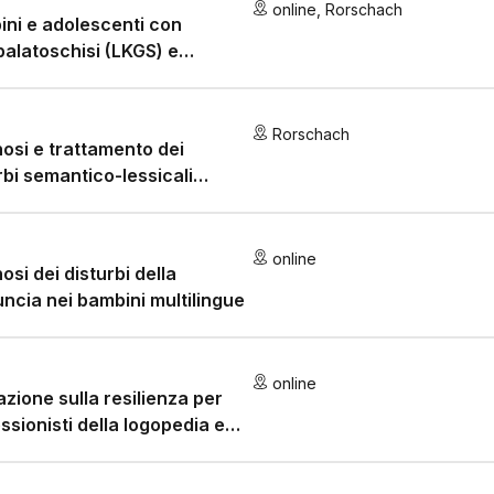
online
,
Rorschach
ni e adolescenti con
palatoschisi (LKGS) e
ficienza velofaringea (CPI):
isione orientata alla pratica
rattamento logopedico
Rorschach
osi e trattamento dei
rbi semantico-lessicali
infanzia
online
osi dei disturbi della
ncia nei bambini multilingue
online
zione sulla resilienza per
ssionisti della logopedia e
educazione speciale