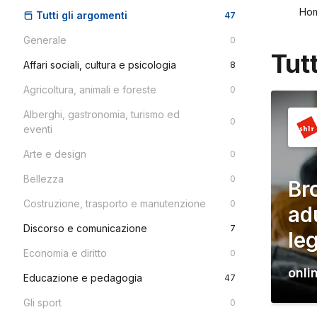
Ho
Tutti gli argomenti
47
Generale
0
Tut
Affari sociali, cultura e psicologia
8
Agricoltura, animali e foreste
0
Alberghi, gastronomia, turismo ed
0
eventi
Arte e design
0
Bellezza
0
Br
Costruzione, trasporto e manutenzione
0
ad
Discorso e comunicazione
7
le
Economia e diritto
0
onli
Educazione e pedagogia
47
Gli sport
0