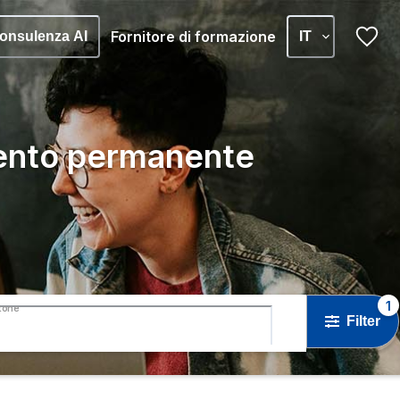
Fornitore di formazione
onsulenza AI
IT
ento permanente
1
tone
Filter