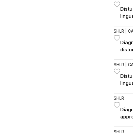
Distu
lingu
monit
del l
SHLR
| C
Diagn
distu
dell'
SHLR
| C
Distu
lingu
pres
SHLR
Diagn
appre
dina
SHLR