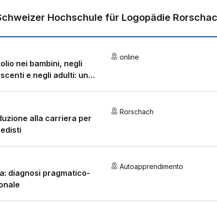
Schweizer Hochschule für Logopädie Rorscha
online
olio nei bambini, negli
scenti e negli adulti: un
rbo della comunicazione
ermente diverso
Rorschach
duzione alla carriera per
edisti
Autoapprendimento
a: diagnosi pragmatico-
onale