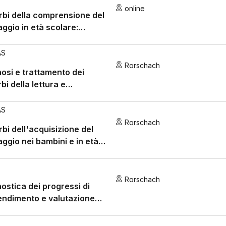
online
rbi della comprensione del
aggio in età scolare:
oraggio della comprensione
inguaggio
AS
Rorschach
osi e trattamento dei
rbi della lettura e
ortografia
AS
Rorschach
rbi dell'acquisizione del
aggio nei bambini e in età
colare
Rorschach
ostica dei progressi di
ndimento e valutazione
mica