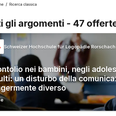
me
Ricerca classica
ti gli argomenti
-
47
offert
Schweizer Hochschule für Logopädie Rorschach
ontolio nei bambini, negli adoles
ulti: un disturbo della comunic
ggermente diverso
ne