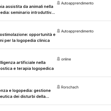
Autoapprendimento
ia assistita da animali nella
edia: seminario introduttivo
n focus sui «cani»
Autoapprendimento
rostimolazione: opportunità e
ni per la logopedia clinica
online
lligenza artificiale nella
ostica e terapia logopedica
Rorschach
za e logopedia: gestione
eutica dei disturbi della
icazione e della
tizione