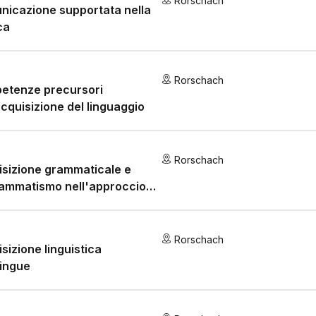
Rorschach
icazione supportata nella
ca
Rorschach
etenze precursori
acquisizione del linguaggio
Rorschach
sizione grammaticale e
rammatismo nell'approccio
 teoria della naturalezza
Rorschach
sizione linguistica
lingue