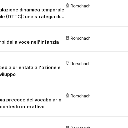
Rorschach
alazione dinamica temporale
tile (DTTC): una strategia di
amento motorio del
aggio
Rorschach
rbi della voce nell'infanzia
Rorschach
edia orientata all'azione e
sviluppo
Rorschach
ia precoce del vocabolario
 contesto interattivo