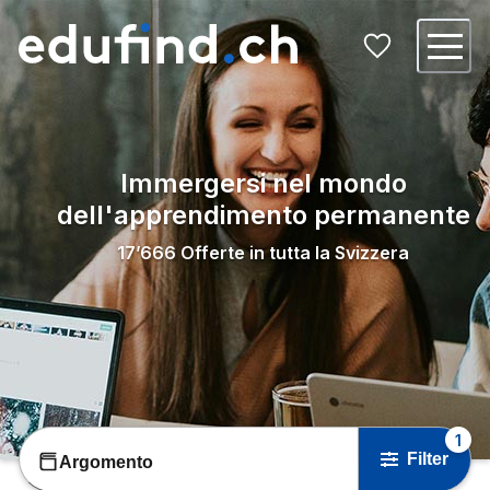
Immergersi nel mondo
dell'apprendimento permanente
17’666
Offerte in tutta la Svizzera
1
Filter
Argomento