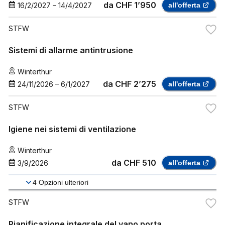
da
CHF 1’950
16/2/2027
–
14/4/2027
all'offerta
STFW
Sistemi di allarme antintrusione
Winterthur
da
CHF 2’275
24/11/2026
–
6/1/2027
all'offerta
STFW
Igiene nei sistemi di ventilazione
Winterthur
da
CHF 510
3/9/2026
all'offerta
4
Opzioni ulteriori
STFW
Pianificazione integrale del vano porta