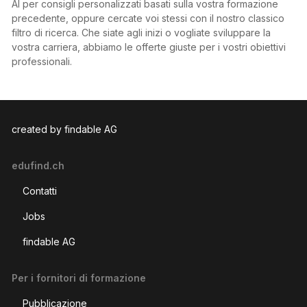
AI per consigli personalizzati basati sulla vostra formazione
precedente, oppure cercate voi stessi con il nostro classico
filtro di ricerca. Che siate agli inizi o vogliate sviluppare la
vostra carriera, abbiamo le offerte giuste per i vostri obiettivi
professionali.
created by findable AG
edufind.ch
Contatti
Jobs
findable AG
Per i fornitori di formazione
Pubblicazione