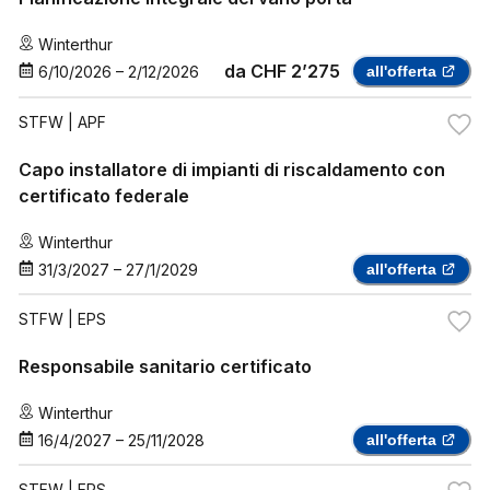
Winterthur
da
CHF 2’275
6/10/2026
–
2/12/2026
all'offerta
STFW
| APF
Capo installatore di impianti di riscaldamento con
certificato federale
Winterthur
31/3/2027
–
27/1/2029
all'offerta
STFW
| EPS
Responsabile sanitario certificato
Winterthur
16/4/2027
–
25/11/2028
all'offerta
STFW
| EPS