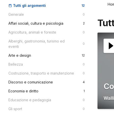
Ho
Tutti gli argomenti
12
Generale
0
Tut
Affari sociali, cultura e psicologia
2
Agricoltura, animali e foreste
0
Alberghi, gastronomia, turismo ed
0
eventi
Arte e design
12
Bellezza
0
Costruzione, trasporto e manutenzione
0
Discorso e comunicazione
4
Co
Economia e diritto
1
Wall
Educazione e pedagogia
0
Gli sport
0