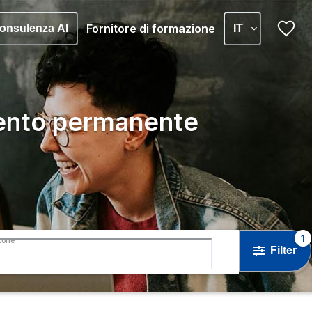
Fornitore di formazione
onsulenza AI
IT
ento permanente
1
tone
Filter