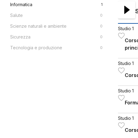
Informatica
1
Salute
0
Scienze naturali e ambiente
0
Studio 1
Sicurezza
0
Corso
princ
Tecnologia e produzione
0
Studio 1
Cors
Studio 1
Forma
Studio 1
Cors