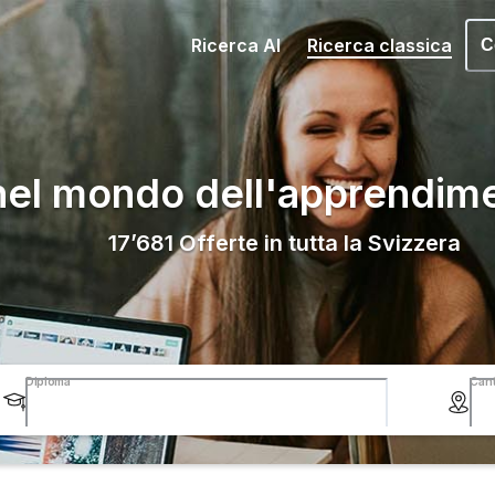
Ricerca AI
Ricerca classica
C
nel mondo dell'apprendim
17’681
Offerte in tutta la Svizzera
Diploma
Can