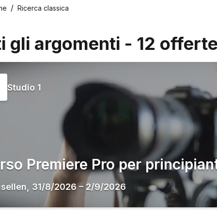
me
Ricerca classica
ti gli argomenti
-
12
offert
Studio 1
rso Premiere Pro per principiant
isellen
,
31/8/2026
–
2/9/2026