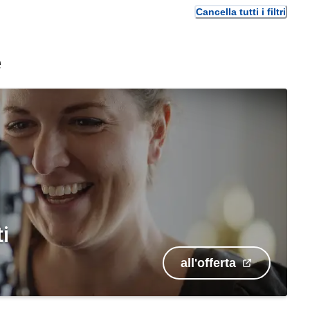
Cancella tutti i filtri
e
i
all'offerta