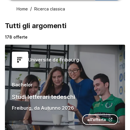
Home
Ricerca classica
Tutti gli argomenti
178
offerte
Université de Fribourg
Bachelor
Studi letterari tedeschi
Freiburg
,
da
Autunno 2026
all'offerta