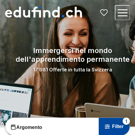
Immergersi nel mondo
dell'apprendimento permanente
17’681
Offerte in tutta la Svizzera
1
Filter
Argomento