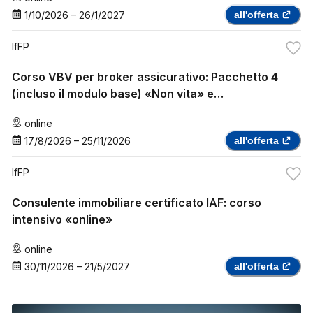
1/10/2026
–
26/1/2027
all'offerta
IfFP
Corso VBV per broker assicurativo: Pacchetto 4
(incluso il modulo base) «Non vita» e
«assicurazione sanitaria complementare»
online
17/8/2026
–
25/11/2026
all'offerta
IfFP
Consulente immobiliare certificato IAF: corso
intensivo «online»
online
30/11/2026
–
21/5/2027
all'offerta