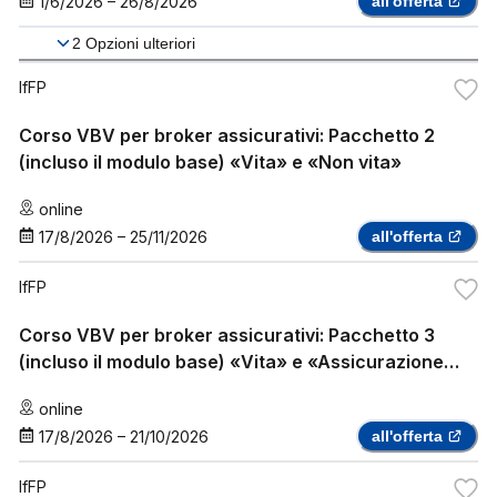
1/6/2026
–
26/8/2026
all'offerta
2
Opzioni ulteriori
IfFP
Corso VBV per broker assicurativi: Pacchetto 2
(incluso il modulo base) «Vita» e «Non vita»
online
17/8/2026
–
25/11/2026
all'offerta
IfFP
Corso VBV per broker assicurativi: Pacchetto 3
(incluso il modulo base) «Vita» e «Assicurazione
sanitaria complementare»
online
17/8/2026
–
21/10/2026
all'offerta
IfFP