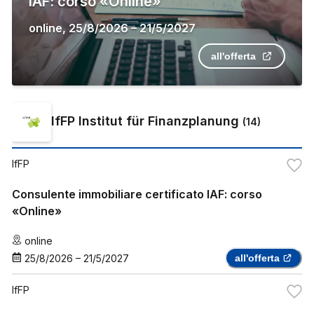
IAF: corso «Online»
online
,
25/8/2026
–
21/5/2027
all'offerta
IfFP Institut für Finanzplanung
(
14
)
IfFP
Consulente immobiliare certificato IAF: corso
«Online»
online
25/8/2026
–
21/5/2027
all'offerta
IfFP