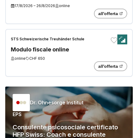
«Competenze e conoscenze
17/8/2026
–
26/8/2026
online
generali»
all'offerta
STS Schweizerische Treuhänder Schule
Modulo fiscale online
online
CHF 650
all'offerta
Dr. Ohnesorge Institut
EPS
Consulente psicosociale certificato
HFP Swiss: Coach e consulente