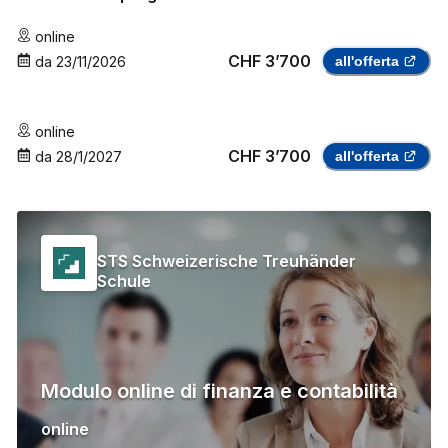
online
CHF 3’700
da
23/11/2026
all'offerta
online
CHF 3’700
da
28/1/2027
all'offerta
STS Schweizerische Treuhänder
Schule
Modulo online di finanza e contabilità
online