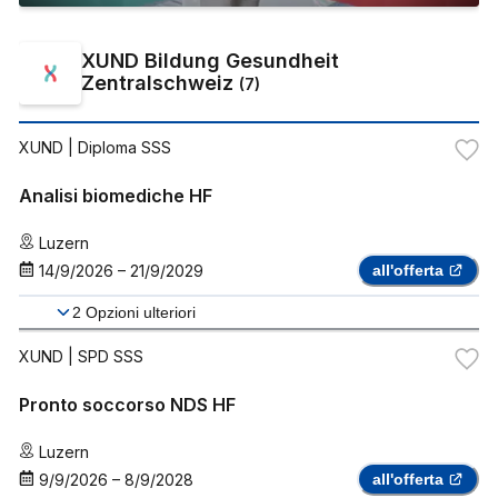
XUND Bildung Gesundheit
Zentralschweiz
(
7
)
XUND
| Diploma SSS
Analisi biomediche HF
Luzern
14/9/2026
–
21/9/2029
all'offerta
2
Opzioni ulteriori
XUND
| SPD SSS
Pronto soccorso NDS HF
Luzern
9/9/2026
–
8/9/2028
all'offerta