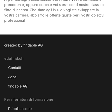
precedente, oppure cercate voi stessi con il nostro classico
filtro di ricerca. Che siate agli inizi o vogliate sviluppare la
vostra carriera, abbiamo le offerte giuste per i vostri obiettivi
professionali.
created by findable AG
edufind.ch
Contatti
Jobs
findable AG
Per i fornitori di formazione
Pubblicazione