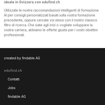
ideale in Svizzera con edufind.ch
Utilizzate le nostre raccomandazioni intelligenti di formazione
AI per consigli personalizzati basati sulla vostra formazione
precedente, oppure cercate voi stessi con il nostro classico
filtro di ricerca. Che siate agli inizi o vogliate sviluppare la
vostra carriera, abbiamo le offerte giuste per i vostri obiettivi
professionali.
created by findable AG
edufind.ch
Contatti
Jobs
findable AG