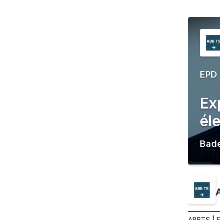
EPD
Ex
él
Bad
ABBTS
| 