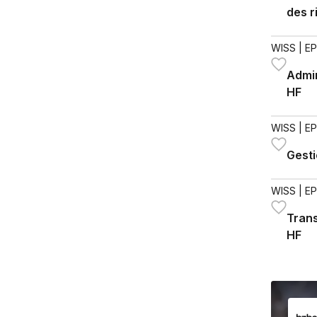
des 
WISS
| E
Admin
HF
WISS
| E
Gesti
WISS
| E
Tran
HF