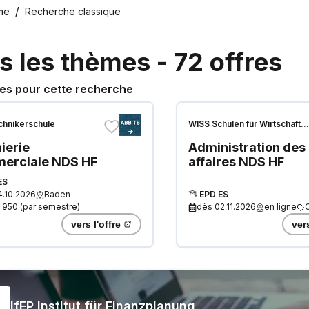
me
Recherche classique
s les thèmes
-
72
offres
res pour cette recherche
hnikerschule
WISS Schulen für Wirtschaft
Informatik Immobilien
ierie
Administration des
erciale NDS HF
affaires NDS HF
ES
4.10.2026
Baden
EPD ES
 950
(
par semestre
)
dès
02.11.2026
en ligne
vers l'offre
vers
IfFP Institut für Finanzplanung