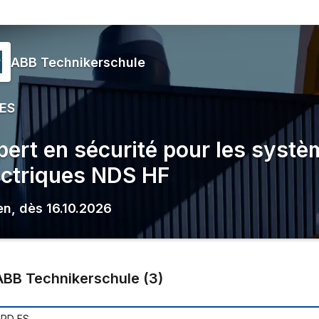
ABB Technikerschule
 ES
pert en sécurité pour les syst
ectriques NDS HF
en
,
dès
16.10.2026
ABB Technikerschule
(
3
)
EPD ES