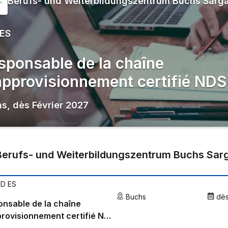
Berufs- und Weiterbildungszentrum Buchs Sarg
 ES
sponsable de la chaîne
approvisionnement certifié NDS
hs
,
dès
Février 2027
Berufs- und Weiterbildungszentrum Buchs Sar
PD ES
Buchs
dè
nsable de la chaîne
rovisionnement certifié NDS