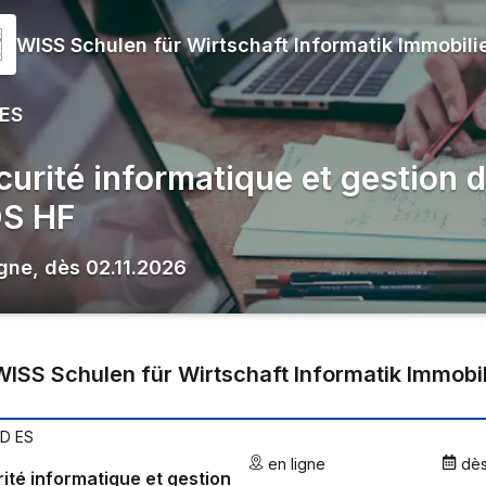
WISS Schulen für Wirtschaft Informatik Immobili
 ES
curité informatique et gestion 
S HF
igne
,
dès
02.11.2026
WISS Schulen für Wirtschaft Informatik Immobi
PD ES
en ligne
dè
ité informatique et gestion