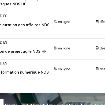
risques NDS HF
PD ES
en ligne
dè
istration des affaires NDS
PD ES
en ligne
dè
on de projet agile NDS HF
PD ES
en ligne
dè
sformation numérique NDS