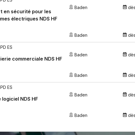
Baden
dè
t en sécurité pour les
èmes électriques NDS HF
Baden
dè
EPD ES
Baden
dè
ierie commerciale NDS HF
Baden
dè
EPD ES
Baden
dè
 logiciel NDS HF
Baden
dè