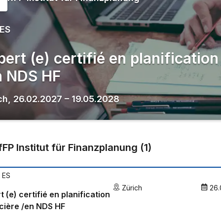
 ES
ert (e) certifié en planification
n NDS HF
ch
,
26.02.2027
–
19.05.2028
IfFP Institut für Finanzplanung
(
1
)
 ES
Zürich
26.
t (e) certifié en planification
cière /en NDS HF