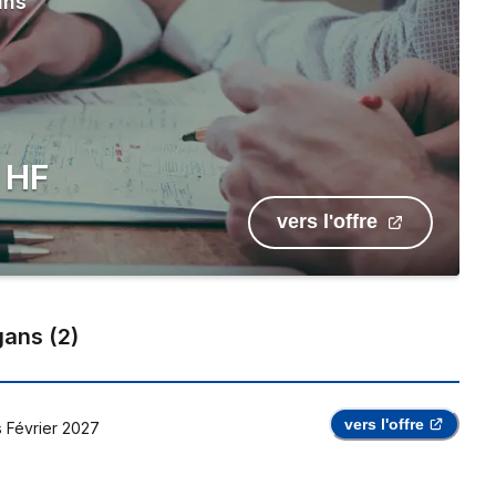
ans
 HF
vers l'offre
gans
(
2
)
vers l'offre
s
Février 2027