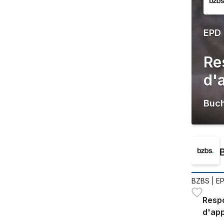
EPD
Re
d'
Buc
BZBS
| E
Respo
d'app
HF