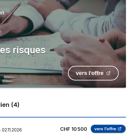
en
des risques
vers l'offre
lien
(
4
)
CHF 10 500
vers l'offre
s
02.11.2026