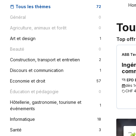
Ho
Tous les thèmes
72
Général
0
Tou
Agriculture, animaux et forêt
0
Art et design
1
Top off
Beauté
0
ABB Tec
Construction, transport et entretien
2
Ingén
Discours et communication
1
comm
EPD 
Economie et droit
57
dès
1
CHF 4
Éducation et pédagogie
0
Hôtellerie, gastronomie, tourisme et
1
événements
Informatique
18
Santé
3