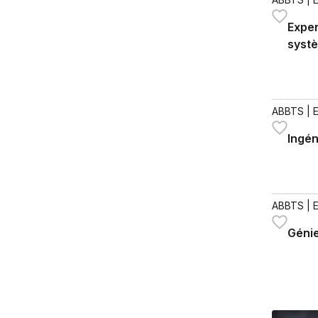
Exper
syst
ABBTS
| 
Ingén
ABBTS
| 
Génie