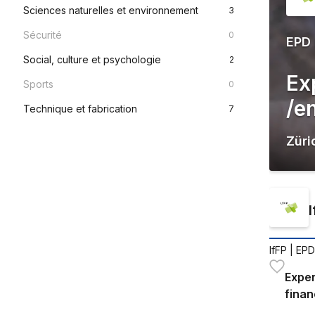
Sciences naturelles et environnement
3
Sécurité
0
EPD
Social, culture et psychologie
2
Exp
Sports
0
/e
Technique et fabrication
7
Züri
IfFP
| EPD
Exper
finan