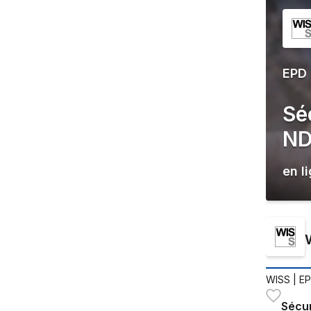
EPD
Sé
ND
en l
WISS
| E
Sécur