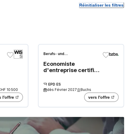
Réinitialiser les filtres
Berufs- und
Weiterbildungszentrum Buchs
Economiste
Sargans
d'entreprise certifié
NDS HF
EPD ES
CHF 10 500
dès
Février 2027
Buchs
 l'offre
vers l'offre