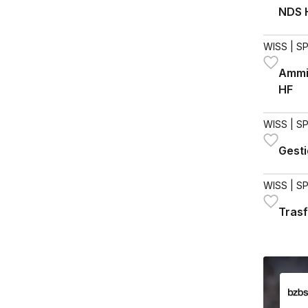
NDS 
WISS
| S
Ammi
HF
WISS
| S
Gesti
WISS
| S
Trasf