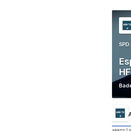
SPD
Es
HF
Bad
ABBTS
| 