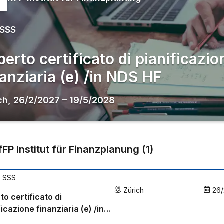
 SSS
perto certificato di pianificazio
nanziaria (e) /in NDS HF
ch
,
26/2/2027
–
19/5/2028
IfFP Institut für Finanzplanung
(
1
)
 SSS
Zürich
26/
to certificato di
ficazione finanziaria (e) /in
HF