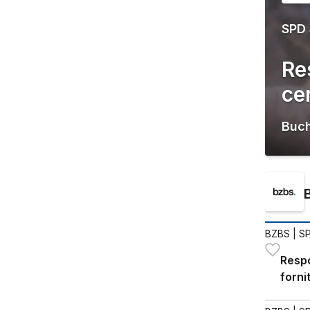
SPD
Re
ce
Buc
BZBS
| S
Respo
forni