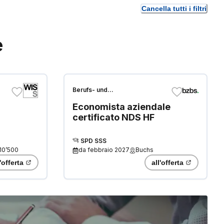
Cancella tutti i filtri
e
Berufs- und
Weiterbildungszentrum Buchs
Economista aziendale
Sargans
certificato NDS HF
SPD SSS
10’500
da
febbraio 2027
Buchs
l'offerta
all'offerta