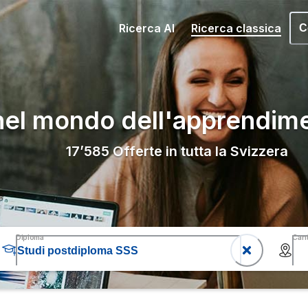
Ricerca AI
Ricerca classica
C
nel mondo dell'apprendim
17’585
Offerte in tutta la Svizzera
Diploma
Can