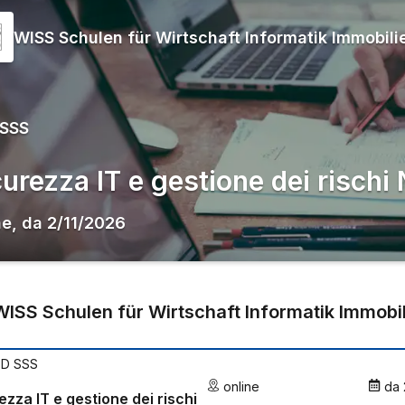
WISS Schulen für Wirtschaft Informatik Immobili
 SSS
curezza IT e gestione dei risch
ne
,
da
2/11/2026
WISS Schulen für Wirtschaft Informatik Immobi
PD SSS
online
da
ezza IT e gestione dei rischi