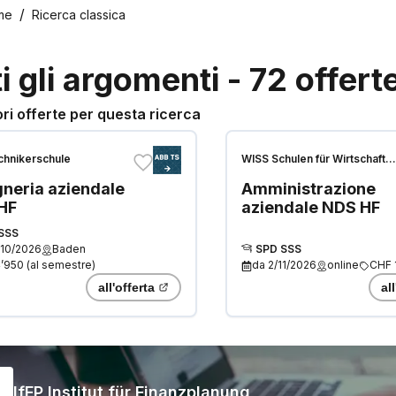
me
Ricerca classica
ti gli argomenti
-
72
offert
ori offerte per questa ricerca
hnikerschule
WISS Schulen für Wirtschaft
Informatik Immobilien
neria aziendale
Amministrazione
HF
aziendale NDS HF
SSS
/10/2026
Baden
SPD SSS
’950
(
al semestre
)
da
2/11/2026
online
CHF 
all'offerta
al
IfFP Institut für Finanzplanung