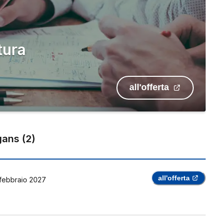
tura
all'offerta
gans
(
2
)
all'offerta
febbraio 2027