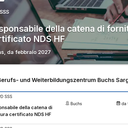
 SSS
sponsabile della catena di forni
rtificato NDS HF
hs
,
da
febbraio 2027
Berufs- und Weiterbildungszentrum Buchs Sar
PD SSS
Buchs
da
nsabile della catena di
tura certificato NDS HF