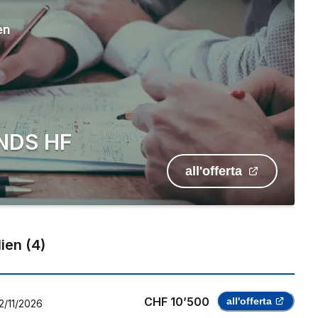
en
i NDS HF
all'offerta
lien
(
4
)
CHF 10’500
all'offerta
2/11/2026