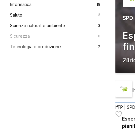
Informatica
18
Salute
3
SPD
Scienze naturali e ambiente
3
Es
Sicurezza
0
fi
Tecnologia e produzione
7
Züri
IfFP
| SPD
Esper
piani
NDS 