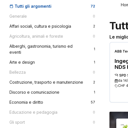
Ho
Tutti gli argomenti
72
Generale
0
Tut
Affari sociali, cultura e psicologia
2
Agricoltura, animali e foreste
0
Le migli
Alberghi, gastronomia, turismo ed
1
ABB Tec
eventi
Ingeg
Arte e design
1
NDS 
Bellezza
0
SPD 
da
14
Costruzione, trasporto e manutenzione
2
CHF 4
Discorso e comunicazione
1
Economia e diritto
57
Educazione e pedagogia
0
Gli sport
0