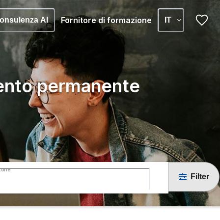
Fornitore di formazione
onsulenza AI
IT
ento permanente
tone
Filter