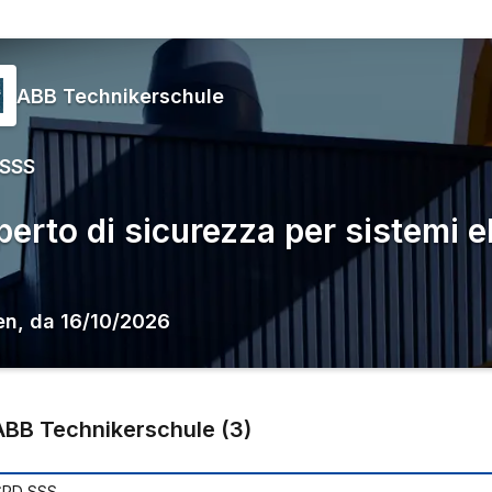
ABB Technikerschule
 SSS
perto di sicurezza per sistemi e
en
,
da
16/10/2026
ABB Technikerschule
(
3
)
SPD SSS