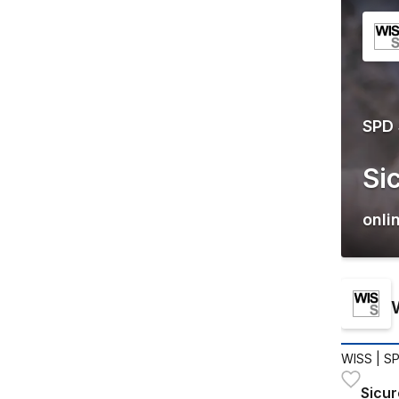
SPD
Si
onli
WISS
| S
Sicur