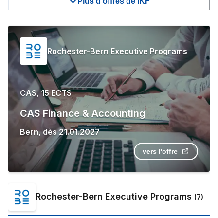
Plus d'offres de IKF
Rochester-Bern Executive Programs
CAS, 15 ECTS
CAS Finance & Accounting
Bern
,
dès
21.01.2027
vers l'offre
Rochester-Bern Executive Programs
(
7
)