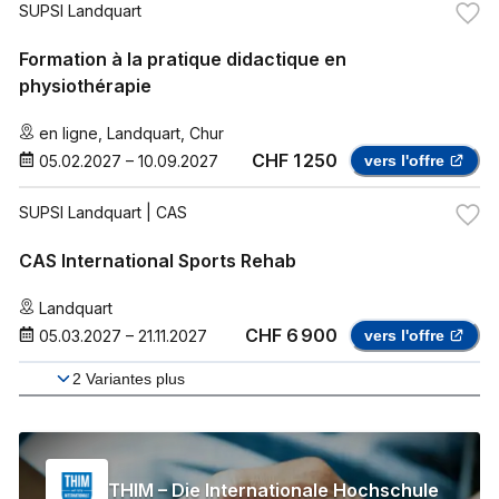
SUPSI Landquart
Formation à la pratique didactique en
physiothérapie
en ligne
,
Landquart
,
Chur
CHF 1 250
05.02.2027
–
10.09.2027
vers l'offre
SUPSI Landquart
| CAS
CAS International Sports Rehab
Landquart
CHF 6 900
05.03.2027
–
21.11.2027
vers l'offre
2
Variantes plus
THIM – Die Internationale Hochschule