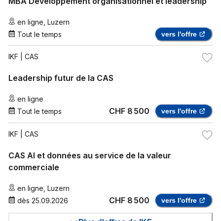
MBA Développement organisationnel et leadership
en ligne
,
Luzern
Tout le temps
vers l'offre
IKF
| CAS
Leadership futur de la CAS
en ligne
CHF 8 500
Tout le temps
vers l'offre
IKF
| CAS
CAS AI et données au service de la valeur
commerciale
en ligne
,
Luzern
CHF 8 500
dès
25.09.2026
vers l'offre