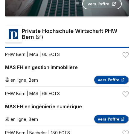
vers l'offre
Private Hochschule Wirtschaft PHW
Bern
(
31
)
PHW Bern
| MAS | 60 ECTS
MAS FH en gestion immobilière
en ligne
,
Bern
vers l'offre
PHW Bern
| MAS | 69 ECTS
MAS FH en ingénierie numérique
en ligne
,
Bern
vers l'offre
PHW Bern
| Bachelor | 180 ECTS