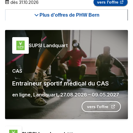
dès
31.10.2026
vers l'offre
Plus d'offres de PHW Bern
SUPSI Landquart
CAS
Entraîneur sportif médical du CAS
en ligne
,
Landquart
,
27.08.2026
–
09.05.2027
vers l'offre