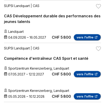
SUPSI Landquart
| CAS
CAS Développement durable des performances des
jeunes talents
Landquart
CHF 5 800
04.09.2026
–
16.05.2027
vers l'offre
SUPSI Landquart
| CAS
Compétence d'entraîneur CAS Sport et santé
Sportzentrum Kerenzerberg
,
Landquart
CHF 5 800
07.05.2027
–
12.12.2027
vers l'offre
Sportzentrum Kerenzerberg
,
Landquart
CHF 5 800
05.05.2028
–
10.12.2028
vers l'offre