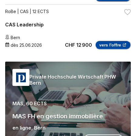
RoBe
| CAS | 12 ECTS
CAS Leadership
Bern
CHF 12 900
dès
25.06.2026
vers l'offre
Private Hochschule Wirtschaft PHW
Bern
MAS, 60 ECTS
MAS FH en gestion immobilière
en ligne
,
Bern