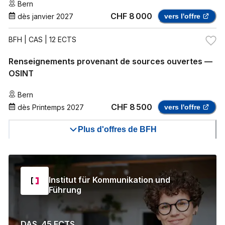
Bern
CHF 8 000
dès
janvier 2027
vers l'offre
BFH
| CAS | 12 ECTS
Renseignements provenant de sources ouvertes —
OSINT
Bern
CHF 8 500
dès
Printemps 2027
vers l'offre
Plus d'offres de BFH
Institut für Kommunikation und
Führung
DAS, 45 ECTS