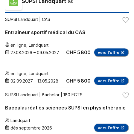
SUPSI Landquart
(
6
)
SUPSI Landquart
| CAS
Entraîneur sportif médical du CAS
en ligne
,
Landquart
CHF 5 800
27.08.2026
–
09.05.2027
vers l'offre
en ligne
,
Landquart
CHF 5 800
02.09.2027
–
13.05.2028
vers l'offre
SUPSI Landquart
| Bachelor | 180 ECTS
Baccalauréat ès sciences SUPSI en physiothérapie
Landquart
dès
septembre 2026
vers l'offre